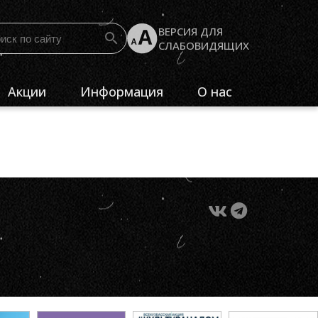
ВЕРСИЯ ДЛЯ
СЛАБОВИДЯЩИХ
Акции
Информация
О нас
Как пользоваться
Кузбасскино
Пушкинской картой
Структура
Документы
учреждения
Часто задаваемые вопросы
Контакты
Обратная связь
Независимая
оценка
качества