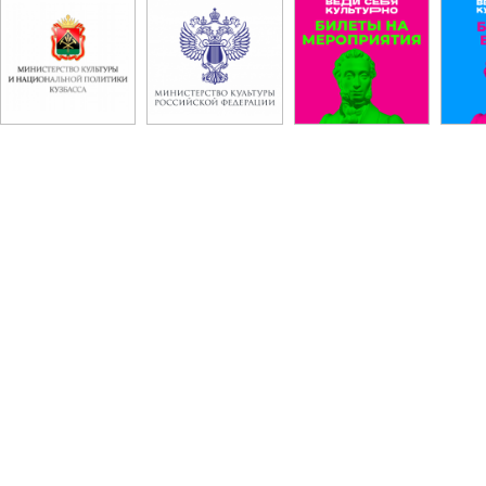
«
о
О
«
к
М
к