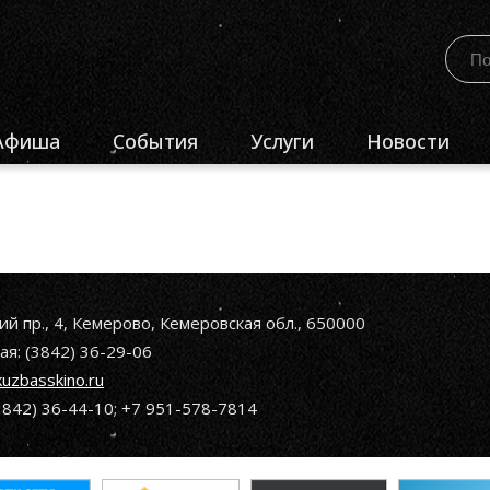
Афиша
События
Услуги
Новости
естиваль-конкурс
ПроЕдинство»
естиваль-конкурс
ПроКузбасс»
естиваль-конкурс
ий пр., 4, Кемерово, Кемеровская обл., 650000
ПроПобеду»
я: (3842) 36-29-06
kuzbasskino.ru
бластной конкурс
Лучшее киноучреждение
(3842) 36-44-10; +7 951-578-7814
узбасса»
бластной конкурс