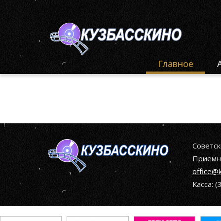
Главное
Ф
«
Ф
«
Ф
Советск
«
Приемна
office@
О
«
Касса: 
К
О