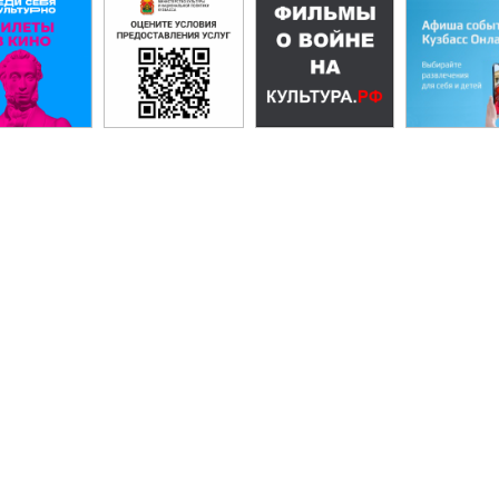
Папа в
бъективе»
бластной конкурс
Волшебный мир
ино»
узей
ино