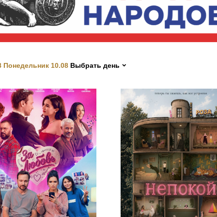
Папа в
бъективе»
бластной конкурс
Волшебный мир
ино»
8
Понедельник 10.08
Выбрать день
узей
ино