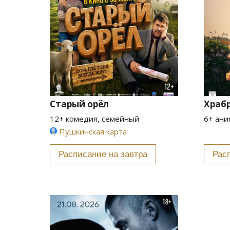
Старый орёл
Храб
12+ комедия, семейный
6+ ани
Пушкинская карта
Расписание на завтра