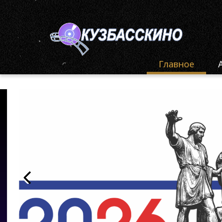
Главное
Ф
«
Ф
«
Ф
«
О
«
К
О