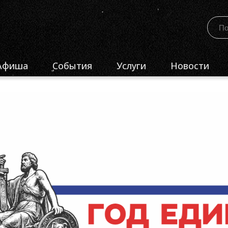
Афиша
События
Услуги
Новости
естиваль-конкурс
ПроЕдинство»
естиваль-конкурс
ПроКузбасс»
естиваль-конкурс
ПроПобеду»
бластной конкурс
Лучшее киноучреждение
узбасса»
бластной конкурс