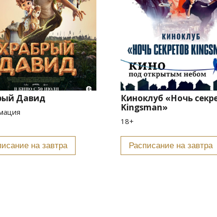
рый Давид
Киноклуб «Ночь секр
Kingsman»
мация
18+
Расписание на завтра
Расписание на завтра