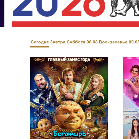
«
о
О
«
к
Сегодня
Завтра
Суббота 08.08
Воскресенье 09.0
М
к