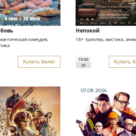
юбовь
Непокой
мантическая комедия,
18+ триллер, мистика, ани
тика
19:00
Купить билет
Купить б
2D