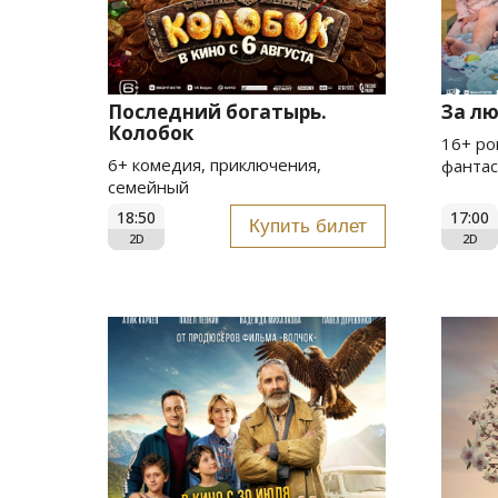
Последний богатырь.
За л
Колобок
16+ ро
6+ комедия, приключения,
фантас
семейный
18:50
17:00
Купить билет
2D
2D