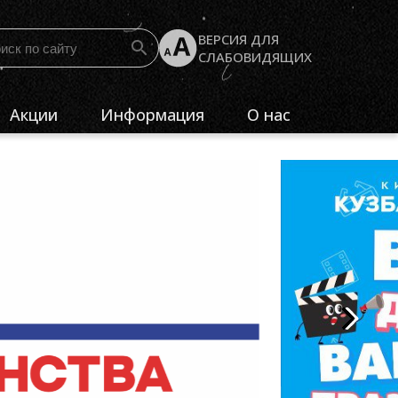
ВЕРСИЯ ДЛЯ
СЛАБОВИДЯЩИХ
Акции
Информация
О нас
Как пользоваться
Кузбасскино
Пушкинской картой
Структура
Документы
учреждения
Часто задаваемые вопросы
Контакты
Обратная связь
Независимая
оценка
качества