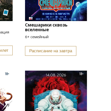
Смешарики сквозь
вселенные
мация
6+ семейный
илет
Расписание на завтра