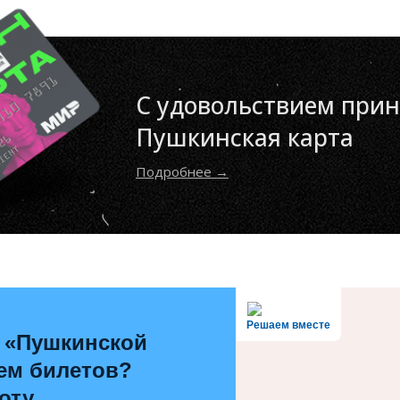
С удовольствием при
Пушкинская карта
Подробнее →
Решаем вместе
 «Пушкинской
ем билетов?
оту