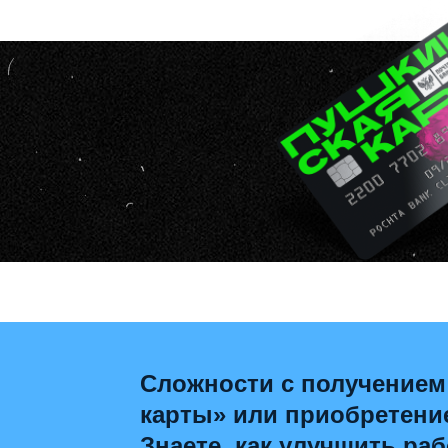
Сложности с получением
карты» или приобретени
Знаете, как улучшить раб