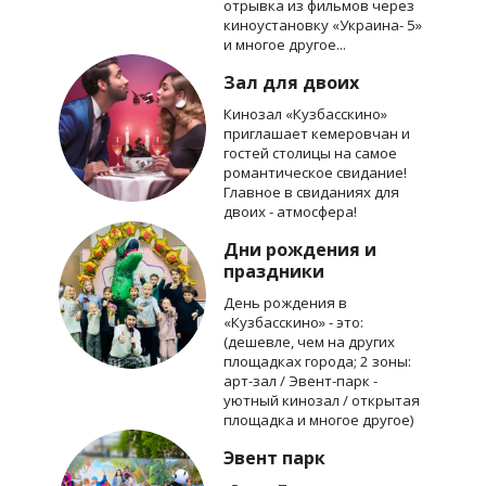
отрывка из фильмов через
киноустановку «Украина- 5»
и многое другое...
Зал для двоих
Кинозал «Кузбасскино»
приглашает кемеровчан и
гостей столицы на самое
романтическое свидание!
Главное в свиданиях для
двоих - атмосфера!
Дни рождения и
праздники
День рождения в
«Кузбасскино» - это:
(дешевле, чем на других
площадках города; 2 зоны:
арт-зал / Эвент-парк -
уютный кинозал / открытая
площадка и многое другое)
Эвент парк