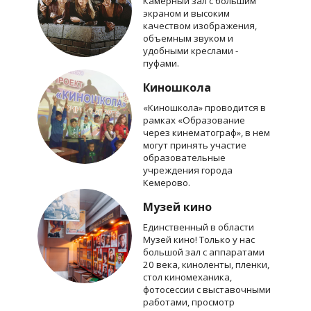
Камерный зал с большим
экраном и высоким
качеством изображения,
объемным звуком и
удобными креслами -
пуфами.
Киношкола
«Киношкола» проводится в
рамках «Образование
через кинематограф», в нем
могут принять участие
образовательные
учреждения города
Кемерово.
Музей кино
Единственный в области
Музей кино! Только у нас
большой зал с аппаратами
20 века, киноленты, пленки,
стол киномеханика,
фотосессии с выставочными
работами, просмотр