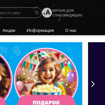
ВЕРСИЯ ДЛЯ
СЛАБОВИДЯЩИХ
Акции
Информация
О нас
Как пользоваться
Кузбасскино
Пушкинской картой
Структура
Документы
учреждения
Часто задаваемые вопросы
Контакты
Обратная связь
Независимая
оценка
качества