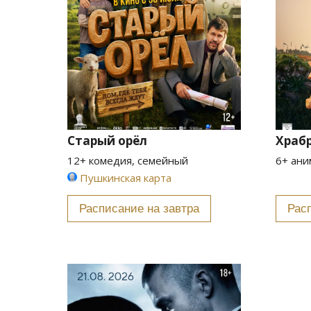
Старый орёл
Храб
12+ комедия, семейный
6+ ани
Пушкинская карта
Расписание на завтра