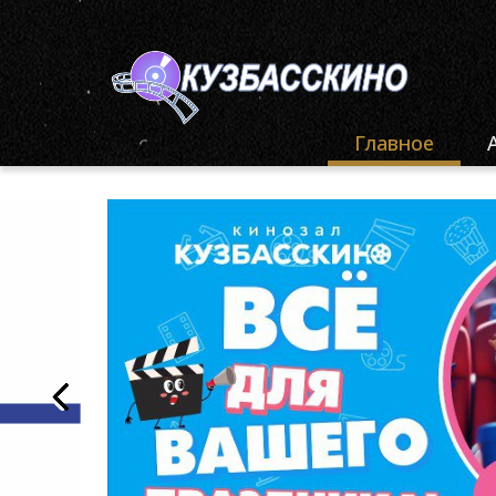
Главное
Ф
«
Ф
«
Ф
«
О
«
К
О