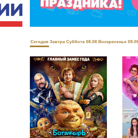
«
о
О
«
к
Сегодня
Завтра
Суббота 08.08
Воскресенье 09.0
М
к