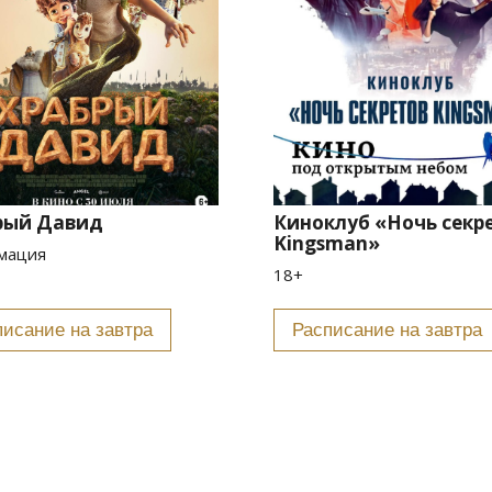
рый Давид
Киноклуб «Ночь секр
Kingsman»
мация
18+
Расписание на завтра
Расписание на завтра