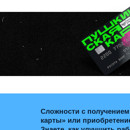
Сложности с получением
карты» или приобретени
Знаете, как улучшить раб