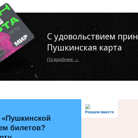
С удовольствием при
Пушкинская карта
Подробнее →
Решаем вместе
 «Пушкинской
ем билетов?
оту