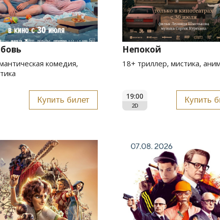
юбовь
Непокой
мантическая комедия,
18+ триллер, мистика, ани
тика
19:00
Купить билет
Купить б
2D