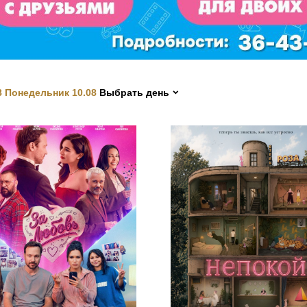
Папа в
бъективе»
бластной конкурс
Волшебный мир
ино»
8
Понедельник 10.08
Выбрать день
узей
ино