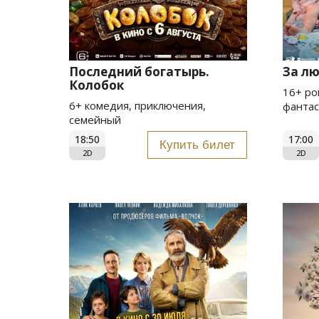
Последний богатырь.
За л
Колобок
16+ ро
6+ комедия, приключения,
фантас
семейный
18:50
17:00
Купить билет
2D
2D