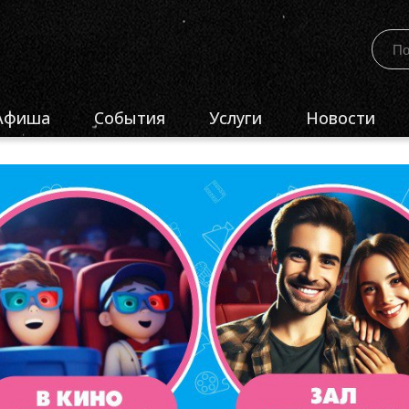
Афиша
События
Услуги
Новости
естиваль-конкурс
ПроЕдинство»
естиваль-конкурс
ПроКузбасс»
естиваль-конкурс
ПроПобеду»
бластной конкурс
Лучшее киноучреждение
узбасса»
бластной конкурс