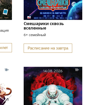
Смешарики сквозь
вселенные
мация
6+ семейный
илет
Расписание на завтра