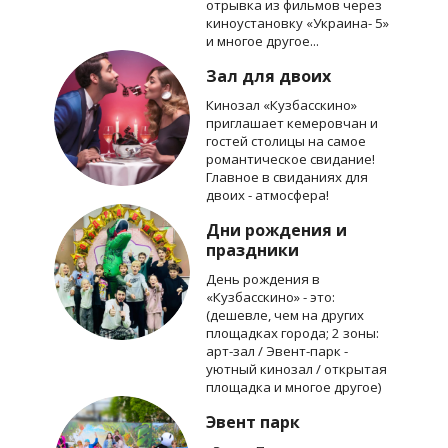
отрывка из фильмов через
киноустановку «Украина- 5»
и многое другое...
Зал для двоих
Кинозал «Кузбасскино»
приглашает кемеровчан и
гостей столицы на самое
романтическое свидание!
Главное в свиданиях для
двоих - атмосфера!
Дни рождения и
праздники
День рождения в
«Кузбасскино» - это:
(дешевле, чем на других
площадках города; 2 зоны:
арт-зал / Эвент-парк -
уютный кинозал / открытая
площадка и многое другое)
Эвент парк