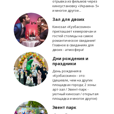
отрывка из фильмов через
киноустановку «Украина- 5»
и многое другое...
Зал для двоих
Кинозал «Кузбасскино»
приглашает кемеровчан и
гостей столицы на самое
романтическое свидание!
Главное в свиданиях для
двоих - атмосфера!
Дни рождения и
праздники
День рождения в
«Кузбасскино» - это:
(дешевле, чем на других
площадках города; 2 зоны:
арт-зал / Эвент-парк -
уютный кинозал / открытая
площадка и многое другое)
Эвент парк