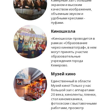
Камерный зал с большим
экраном и высоким
качеством изображения,
объемным звуком и
удобными креслами -
пуфами.
Киношкола
«Киношкола» проводится в
рамках «Образование
через кинематограф», в нем
могут принять участие
образовательные
учреждения города
Кемерово.
Музей кино
Единственный в области
Музей кино! Только у нас
большой зал с аппаратами
20 века, киноленты, пленки,
стол киномеханика,
фотосессии с выставочными
работами, просмотр