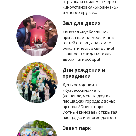
отрывка из фильмов через
киноустановку «Украина- 5»
и многое другое...
Зал для двоих
Кинозал «Кузбасскино»
приглашает кемеровчан и
гостей столицы на самое
романтическое свидание!
Главное в свиданиях для
двоих - атмосфера!
Дни рождения и
праздники
День рождения в
«Кузбасскино» - это:
(дешевле, чем на других
площадках города; 2 зоны:
арт-зал / Эвент-парк -
уютный кинозал / открытая
площадка и многое другое)
Эвент парк