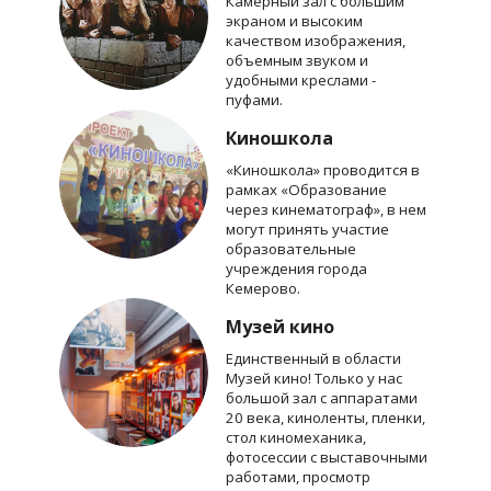
Камерный зал с большим
экраном и высоким
качеством изображения,
объемным звуком и
удобными креслами -
пуфами.
Киношкола
«Киношкола» проводится в
рамках «Образование
через кинематограф», в нем
могут принять участие
образовательные
учреждения города
Кемерово.
Музей кино
Единственный в области
Музей кино! Только у нас
большой зал с аппаратами
20 века, киноленты, пленки,
стол киномеханика,
фотосессии с выставочными
работами, просмотр