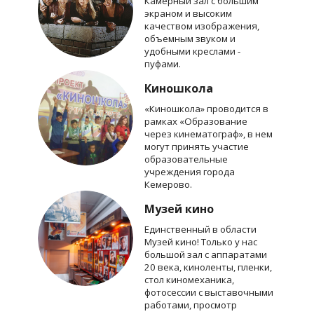
Камерный зал с большим
экраном и высоким
качеством изображения,
объемным звуком и
удобными креслами -
пуфами.
Киношкола
«Киношкола» проводится в
рамках «Образование
через кинематограф», в нем
могут принять участие
образовательные
учреждения города
Кемерово.
Музей кино
Единственный в области
Музей кино! Только у нас
большой зал с аппаратами
20 века, киноленты, пленки,
стол киномеханика,
фотосессии с выставочными
работами, просмотр