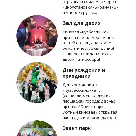
отрывка из фильмов через
киноустановку «Украина- 5»
и многое другое...
Зал для двоих
Кинозал «Кузбасскино»
приглашает кемеровчан и
гостей столицы на самое
романтическое свидание!
Главное в свиданиях для
двоих - атмосфера!
Дни рождения и
праздники
День рождения в
«Кузбасскино» - это:
(дешевле, чем на других
площадках города; 2 зоны:
арт-зал / Эвент-парк -
уютный кинозал / открытая
площадка и многое другое)
Эвент парк