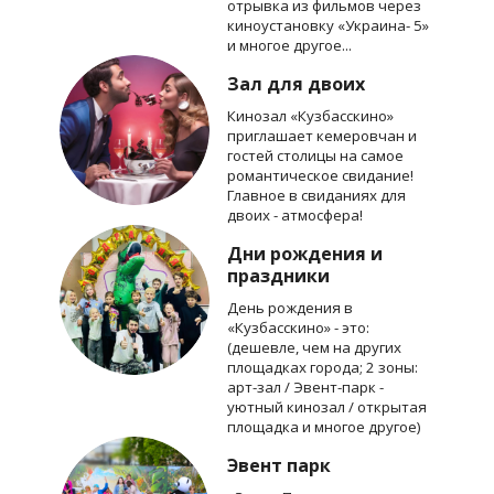
отрывка из фильмов через
киноустановку «Украина- 5»
и многое другое...
Зал для двоих
Кинозал «Кузбасскино»
приглашает кемеровчан и
гостей столицы на самое
романтическое свидание!
Главное в свиданиях для
двоих - атмосфера!
Дни рождения и
праздники
День рождения в
«Кузбасскино» - это:
(дешевле, чем на других
площадках города; 2 зоны:
арт-зал / Эвент-парк -
уютный кинозал / открытая
площадка и многое другое)
Эвент парк