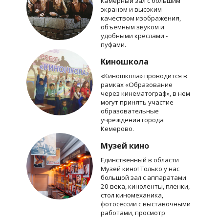
Камерный зал с большим
экраном и высоким
качеством изображения,
объемным звуком и
удобными креслами -
пуфами.
Киношкола
«Киношкола» проводится в
рамках «Образование
через кинематограф», в нем
могут принять участие
образовательные
учреждения города
Кемерово.
Музей кино
Единственный в области
Музей кино! Только у нас
большой зал с аппаратами
20 века, киноленты, пленки,
стол киномеханика,
фотосессии с выставочными
работами, просмотр