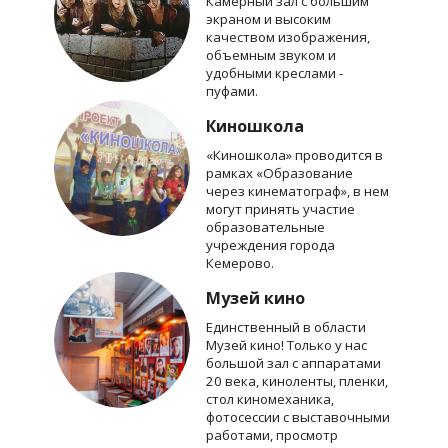
Камерный зал с большим
экраном и высоким
качеством изображения,
объемным звуком и
удобными креслами -
пуфами.
Киношкола
«Киношкола» проводится в
рамках «Образование
через кинематограф», в нем
могут принять участие
образовательные
учреждения города
Кемерово.
Музей кино
Единственный в области
Музей кино! Только у нас
большой зал с аппаратами
20 века, киноленты, пленки,
стол киномеханика,
фотосессии с выставочными
работами, просмотр