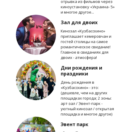
отрывка из фильмов через
киноустановку «Украина- 5»
и многое другое...
Зал для двоих
Кинозал «Кузбасскино»
приглашает кемеровчан и
гостей столицы на самое
романтическое свидание!
Главное в свиданиях для
двоих - атмосфера!
Дни рождения и
праздники
День рождения в
«Кузбасскино» - это:
(дешевле, чем на других
площадках города; 2 зоны:
арт-зал / Эвент-парк -
уютный кинозал / открытая
площадка и многое другое)
Эвент парк