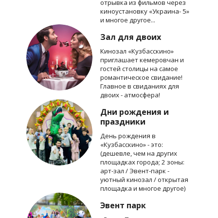
отрывка из фильмов через
киноустановку «Украина- 5»
и многое другое...
Зал для двоих
Кинозал «Кузбасскино»
приглашает кемеровчан и
гостей столицы на самое
романтическое свидание!
Главное в свиданиях для
двоих - атмосфера!
Дни рождения и
праздники
День рождения в
«Кузбасскино» - это:
(дешевле, чем на других
площадках города; 2 зоны:
арт-зал / Эвент-парк -
уютный кинозал / открытая
площадка и многое другое)
Эвент парк