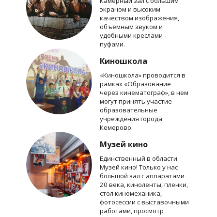
Камерный зал с большим
экраном и высоким
качеством изображения,
объемным звуком и
удобными креслами -
пуфами.
Киношкола
«Киношкола» проводится в
рамках «Образование
через кинематограф», в нем
могут принять участие
образовательные
учреждения города
Кемерово.
Музей кино
Единственный в области
Музей кино! Только у нас
большой зал с аппаратами
20 века, киноленты, пленки,
стол киномеханика,
фотосессии с выставочными
работами, просмотр