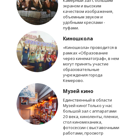
Камерный зал с большим
экраном и высоким
качеством изображения,
объемным звуком и
удобными креслами -
пуфами.
Киношкола
«Киношкола» проводится в
рамках «Образование
через кинематограф», в нем
могут принять участие
образовательные
учреждения города
Кемерово.
Музей кино
Единственный в области
Музей кино! Только у нас
большой зал с аппаратами
20 века, киноленты, пленки,
стол киномеханика,
фотосессии с выставочными
работами, просмотр