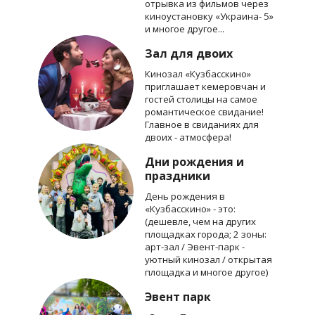
отрывка из фильмов через
киноустановку «Украина- 5»
и многое другое...
Зал для двоих
Кинозал «Кузбасскино»
приглашает кемеровчан и
гостей столицы на самое
романтическое свидание!
Главное в свиданиях для
двоих - атмосфера!
Дни рождения и
праздники
День рождения в
«Кузбасскино» - это:
(дешевле, чем на других
площадках города; 2 зоны:
арт-зал / Эвент-парк -
уютный кинозал / открытая
площадка и многое другое)
Эвент парк