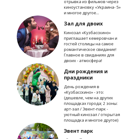
отрывка из фильмов через
киноустановку «Украина- 5»
и многое другое...
Зал для двоих
Кинозал «Кузбасскино»
приглашает кемеровчан и
гостей столицы на самое
романтическое свидание!
Главное в свиданиях для
двоих - атмосфера!
Дни рождения и
праздники
День рождения в
«Кузбасскино» - это:
(дешевле, чем на других
площадках города; 2 зоны:
арт-зал / Эвент-парк -
уютный кинозал / открытая
площадка и многое другое)
Эвент парк