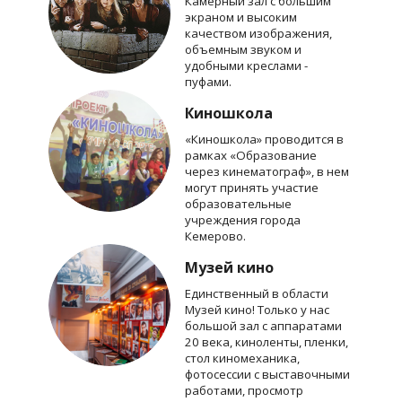
Камерный зал с большим
экраном и высоким
качеством изображения,
объемным звуком и
удобными креслами -
пуфами.
Киношкола
«Киношкола» проводится в
рамках «Образование
через кинематограф», в нем
могут принять участие
образовательные
учреждения города
Кемерово.
Музей кино
Единственный в области
Музей кино! Только у нас
большой зал с аппаратами
20 века, киноленты, пленки,
стол киномеханика,
фотосессии с выставочными
работами, просмотр